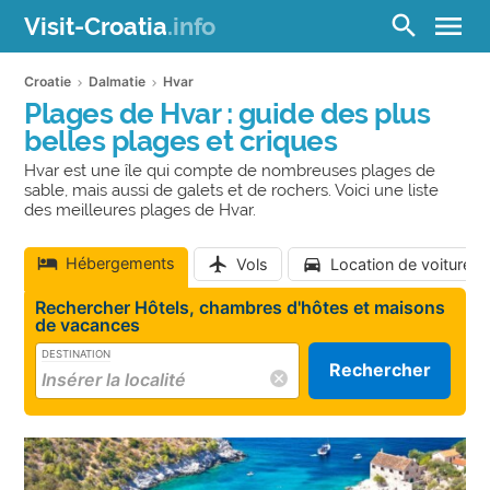
menu
search
Visit-Croatia
.info
Croatie
Dalmatie
Hvar
Plages de Hvar : guide des plus
belles plages et criques
Hvar est une île qui compte de nombreuses plages de
sable, mais aussi de galets et de rochers. Voici une liste
des meilleures plages de Hvar.
Hébergements
Vols
Location de voiture
Rechercher Hôtels, chambres d'hôtes et maisons
de vacances
DESTINATION
Rechercher