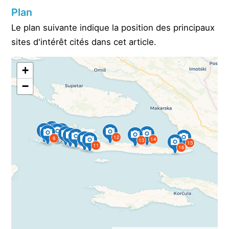
Plan
Le plan suivante indique la position des principaux
sites d'intérêt cités dans cet article.
+
−
9
10
3
7
5
12
6
1
14
13
2
8
15
4
11
16