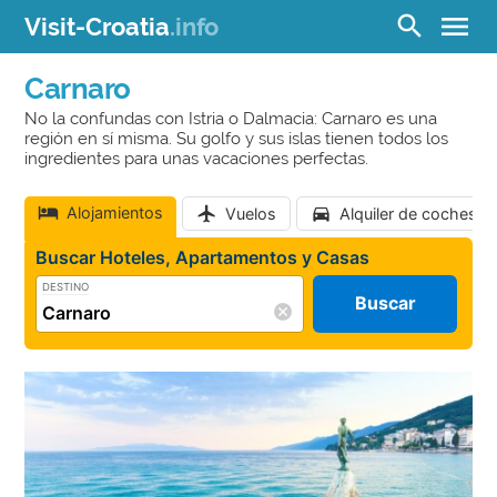
menu
search
Visit-Croatia
.info
Carnaro
No la confundas con Istria o Dalmacia: Carnaro es una
región en sí misma. Su golfo y sus islas tienen todos los
ingredientes para unas vacaciones perfectas.
Alojamientos
Vuelos
Alquiler de coches
Buscar Hoteles, Apartamentos y Casas
DESTINO
Buscar