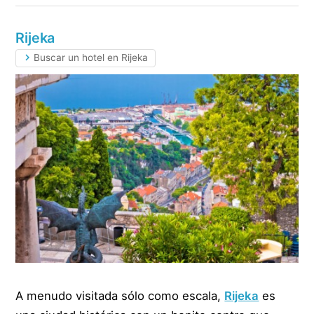
Rijeka
Buscar un hotel en Rijeka
A menudo visitada sólo como escala,
Rijeka
es